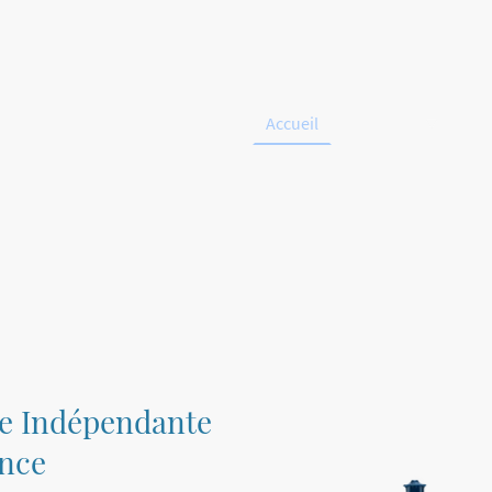
Accueil
Boutique
À 
e Indépendante
ance