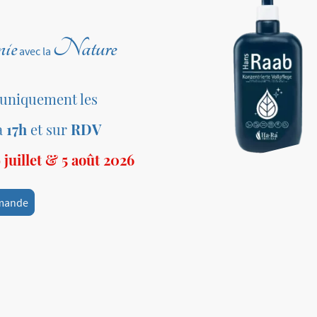
ie
Nature
avec la
 uniquement les
à
17h
et sur
RDV
juillet & 5 août 2026
mande