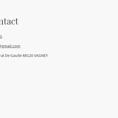
ntact
03
.
l@gmail.com
ral De Gaulle 88120 VAGNEY