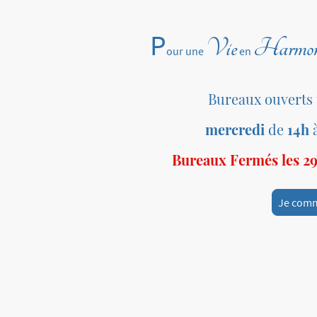
P
Vie
Harmon
our une
en
Bureaux ouverts
mercredi
de
14h
Bureaux Fermés les 29 
Je com