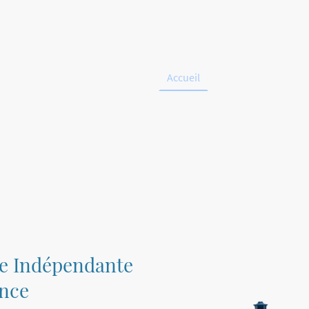
Accueil
Boutique
À 
e Indépendante
ance