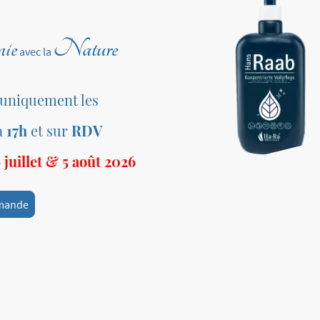
ie
Nature
avec la
 uniquement les
à
17h
et sur
RDV
juillet & 5 août 2026
mande