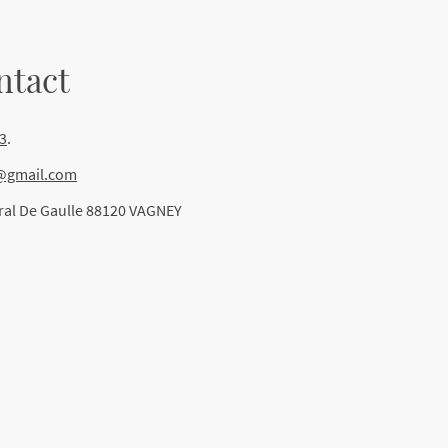
ntact
03
.
l@gmail.com
ral De Gaulle 88120 VAGNEY