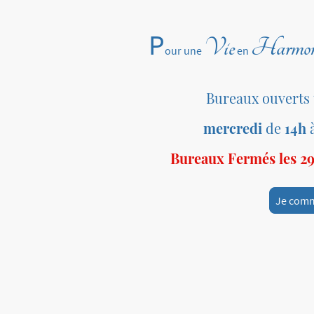
P
Vie
Harmon
our une
en
Bureaux ouverts
mercredi
de
14h
Bureaux Fermés les 29 
Je com