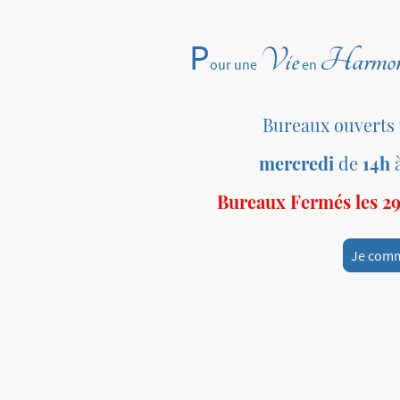
P
Vie
Harmon
our une
en
Bureaux ouverts
mercredi
de
14h
Bureaux Fermés les 29 
Je com