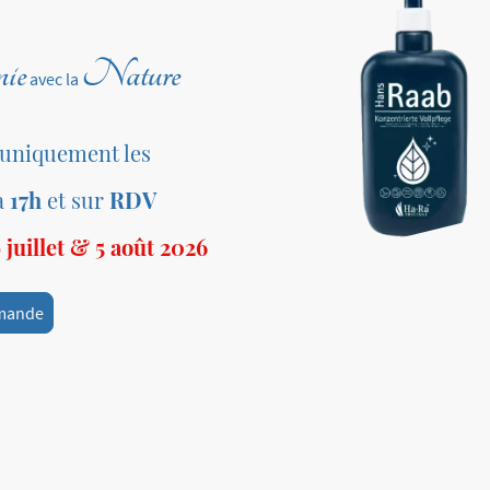
ie
Nature
avec la
 uniquement les
à
17h
et sur
RDV
juillet & 5 août 2026
mande