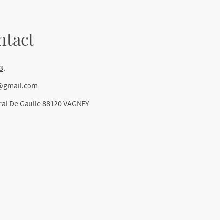
ntact
03
.
l@gmail.com
ral De Gaulle 88120 VAGNEY