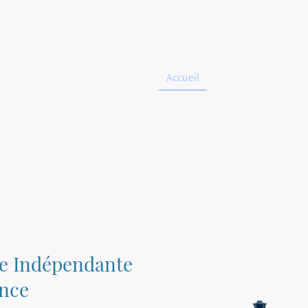
Accueil
Boutique
À 
e Indépendante
ance